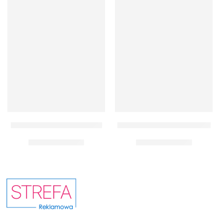
Dodaj do koszyka
Dodaj do koszyka
Listwy plakatowe Clip 85 cm
Listwy plakatowe Slim 85 cm
75.16
zł
53.65
zł
netto
netto
75.16
zł
53.65
zł
brutto
brutto